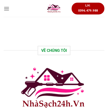
Bỏ
LH:
qua
0396.479.988
nội
dung
VỀ CHÚNG TÔI